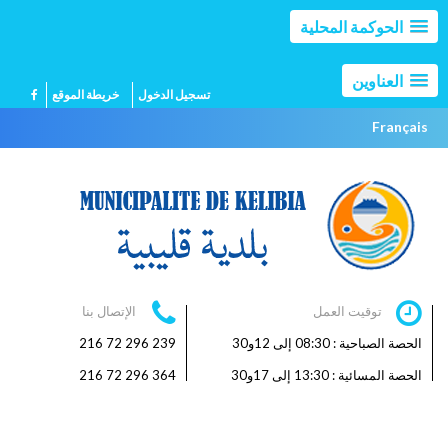
الحوكمة المحلية
العناوين
تسجيل الدخول
خريطة الموقع
Français
توقيت العمل
الإتصال بنا
الحصة الصباحية : 08:30 إلى 12و30
239 296 72 216
الحصة المسائية : 13:30 إلى 17و30
364 296 72 216