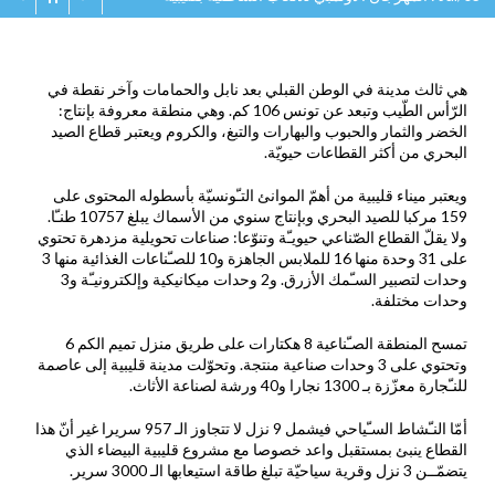
هي ثالث مدينة في الوطن القبلي بعد نابل والحمامات وآخر نقطة في
الرّأس الطّيب وتبعد عن تونس 106 كم. وهي منطقة معروفة بإنتاج:
الخضر والثمار والحبوب والبهارات والتبغ، والكروم ويعتبر قطاع الصيد
البحري من أكثر القطاعات حيويّة
.
ويعتبر ميناء قليبية من أهمّ الموانئ التـّونسيّة بأسطوله المحتوى على
159 مركبا للصيد البحري وبإنتاج سنوي من الأسماك يبلغ 10757 طنـّا.
ولا يقلّ القطاع الصّناعي حيويـّة وتنوّعا: صناعات تحويلية مزدهرة تحتوي
على 31 وحدة منها 16 للملابس الجاهزة و10 للصـّناعات الغذائية منها 3
وحدات لتصبير السـّمك الأزرق. و2 وحدات ميكانيكية وإلكترونيـّة و3
وحدات مختلفة
.
تمسح المنطقة الصـّناعية 8 هكتارات على طريق منزل تميم الكم 6
وتحتوي على 3 وحدات صناعية منتجة. وتحوّلت مدينة قليبية إلى عاصمة
للنـّجارة معزّزة بـ 1300 نجارا و40 ورشة لصناعة الأثاث
.
أمّا النـّشاط السـّياحي فيشمل 9 نزل لا تتجاوز الـ 957 سريرا غير أنّ هذا
القطاع ينبئ بمستقبل واعد خصوصا مع مشروع قليبية البيضاء الذي
يتضمّــن 3 نزل وقرية سياحيّة تبلغ طاقة استيعابها الـ 3000 سرير
.