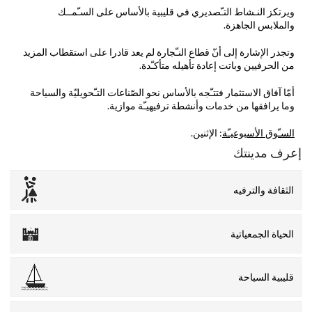
ويرتكز النـشاط التـّصديري في قليبية بالأساس على السـّمــك
والملابس الجاهزة
.
وتجدر الإشارة إلى أنّ قطاع النـّجارة لم يعد قادرا على استقطاب المزيد
من الحرفيين وباتت إعادة تأهيله متأكـّدة
.
أمّا آفاق الاستثمار فتتـّجه بالأساس نحو الصّناعات التـّحويليّة والسياحة
وما يرافقها من خدمات وأنشطة ترفيهيـّة موازية
.
السـّوق الأسبوعيـّة
: الإثنين.
إعرف مدينتك
الثقافة والترفيه
الحياة الجمعياتية
قليبية السياحة