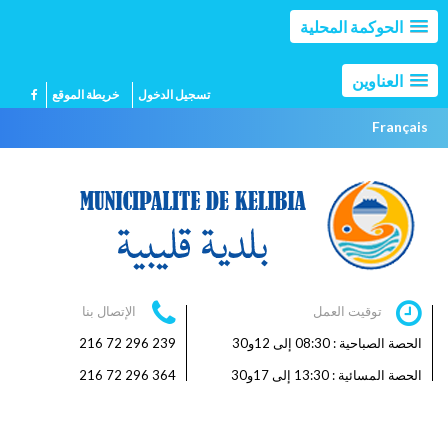
الحوكمة المحلية
العناوين
تسجيل الدخول
خريطة الموقع
Français
توقيت العمل
الإتصال بنا
الحصة الصباحية : 08:30 إلى 12و30
239 296 72 216
الحصة المسائية : 13:30 إلى 17و30
364 296 72 216