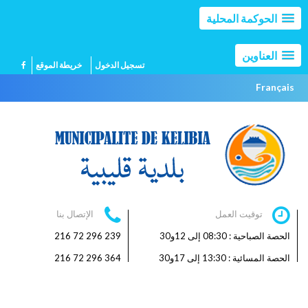
الحوكمة المحلية
العناوين
تسجيل الدخول
خريطة الموقع
Français
توقيت العمل
الإتصال بنا
الحصة الصباحية : 08:30 إلى 12و30
239 296 72 216
الحصة المسائية : 13:30 إلى 17و30
364 296 72 216