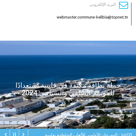
البريد الإلكتروني
webmaster.commune-kelibia@topnet.tn
حملة نظافة مكثفة في قليبية استعدادًا
للموسم الصيفي والسياحي 2024
Jul/03 : المهرجان الأولمبي للألعاب الشاطئية بقليبية