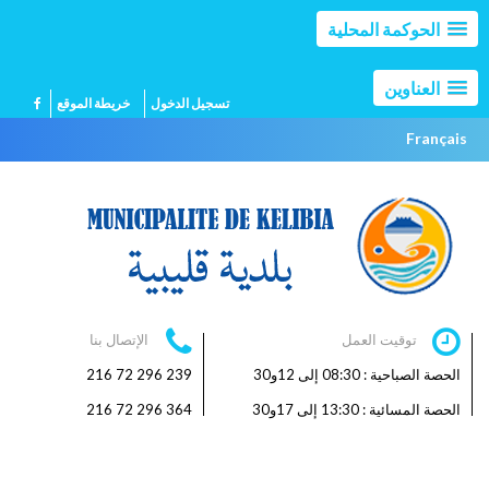
الحوكمة المحلية
العناوين
تسجيل الدخول
خريطة الموقع
Français
توقيت العمل
الإتصال بنا
الحصة الصباحية : 08:30 إلى 12و30
239 296 72 216
الحصة المسائية : 13:30 إلى 17و30
364 296 72 216