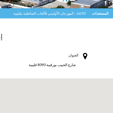
المستجدات
Jul/03 : المهرجان الأولمبي للألعاب الشاطئية بقليبية
إ
العنوان
شارع الحبيب بورقيبة 8090 قليبية