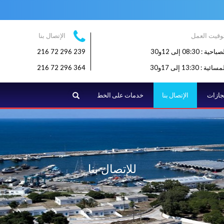
وقيت العمل
الإتصال بنا
: 08:30 إلى 12و30
239 296 72 216
: 13:30 إلى 17و30
364 296 72 216
البحث
نجازات
الإتصال بنا
خدمات على الخط
للإتصال بنا