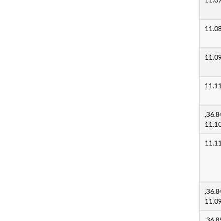
36.845917166708,
11.1
36.84526781357,
11.0
36.853589181539,