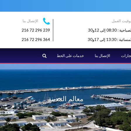
وقيت العمل
الإتصال بنا
: 08:30 إلى 12و30
239 296 72 216
: 13:30 إلى 17و30
364 296 72 216
البحث
نجازات
الإتصال بنا
خدمات على الخط
معالم المدينة