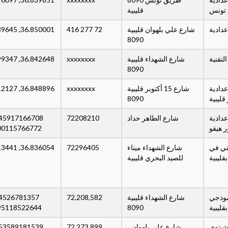
تونس
قليبية
دادية
شارع علي بلهوان قليبية
72 277 416
36.850001, 11.089645
8090
لتقنية
شارع الشهداء قليبية
xxxxxxxx
36.842648, 11.099347
8090
عدادية
شارع 15 أكتوبر قليبية
xxxxxxxx
36.848896, 11.112127
قليبية
8090
عدادية
شارع الطاهر حداد
72208210
ر هيقو
00115766772
ني في
شارع الشهداء ميناء
72296405
36.836054, 11.113441
قليبية
للصيد البحري قليبية
موذجي
شارع الشهداء قليبية
72,208,582
قليبية
8090
95118522644
شيتوي
شارع علي بلهوان ،
72.273.899