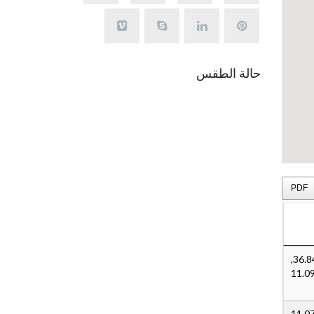
حالة الطقس
Kelibia Climat
PDF
36.8476521,
11.0