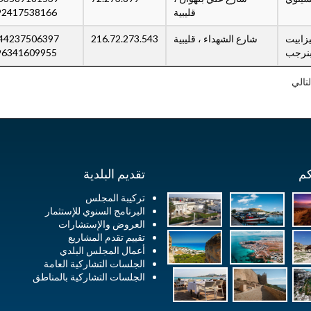
قليبية
92417538166
يزابيت
شارع الشهداء ، قليبية
216.72.273.543
نرجب
96341609955
لتالي
كم
تقديم البلدية
تركيبة المجلس
البرنامج السنوي للإستثمار
العروض والإستشارات
تقييم تقدم المشاريع
أعمال المجلس البلدي
الجلسات التشاركية العامة
الجلسات التشاركية بالمناطق