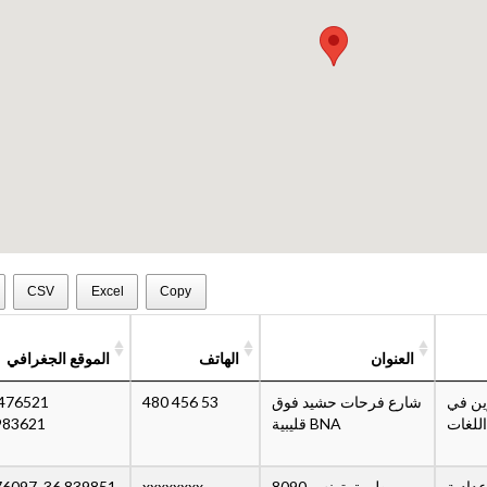
CSV
Excel
Copy
العنوان
الهاتف
الموقع الجغرافي
ين في
شارع فرحات حشيد فوق
53 456 480
اللغات
BNA قليبية
983621
عدادية
طريق تونس 8090
xxxxxxxx
36.839851, 11.076097