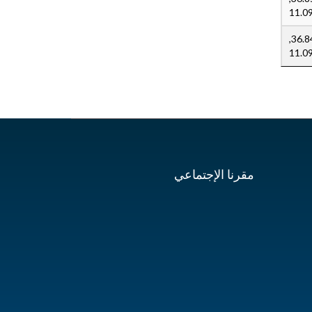
11.0
36.844237506397,
11.0
مقرنا الإجتماعي