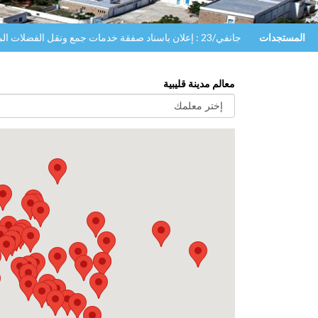
المستجدات
جانفي/23 : إعلان باسناد صفقة خدمات جمع ونقل الفضلات المنزلية والشبيهة بمدينة قليبية
معالم مدينة قليبية