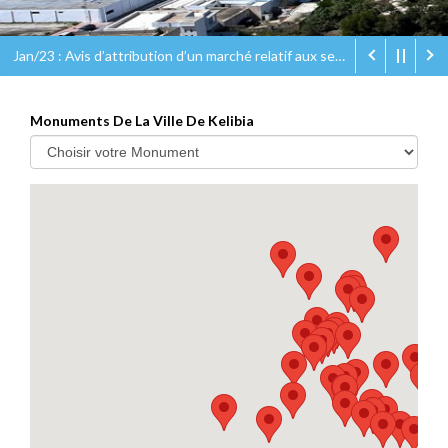
Jan/23 : Avis d’attribution d’un marché relatif aux services de collecte et de transport des déchets ménagers et assimilés dans la ville de Kélibia
Monuments De La Ville De Kelibia