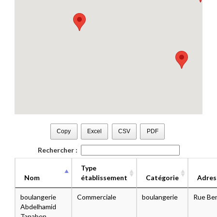
Copy
Excel
CSV
PDF
Rechercher :
Type
Nom
établissement
Catégorie
Adres
boulangerie
Commerciale
boulangerie
Rue Ben
Abdelhamid
Tanaben