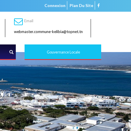
Connexion
Plan Du Site
Email
webmaster.commune-kelibia@topnet.tn
Rechercher
Gouvernance Locale
الإ