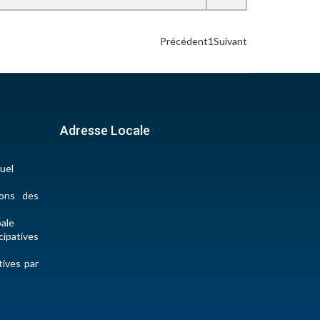
Précédent
1
Suivant
Adresse Locale
uel
ions des
pale
ipatives
tives par