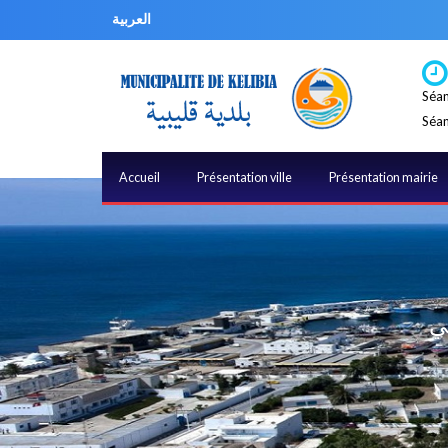
العربية
Séan
Séan
Accueil
Présentation ville
Présentation mairie
كي