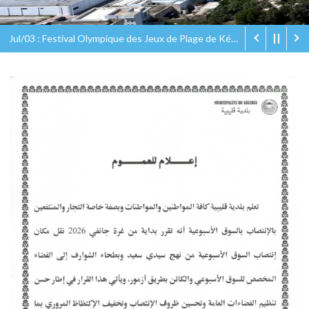
Jul/03 : Festival Olympique des Jeux de Plage de Kélibia Olympic Eco Beach Games