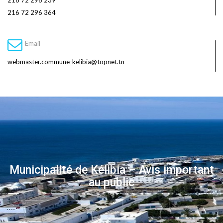
216 72 296 239
216 72 296 364
Email
webmaster.commune-kelibia@topnet.tn
Municipalité de Kélibia – Avis important
au public