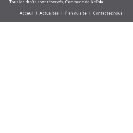
Tous les droits sont réservés, Commune de Kélibia
Acceuil
I
Actualités
I
Plan du site
I
Contactez nous