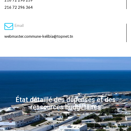
216 72 296 239
216 72 296 364
Email
webmaster.commune-kelibia@topnet.tn
État détaillé des dépenses et des
ressources budgétaires