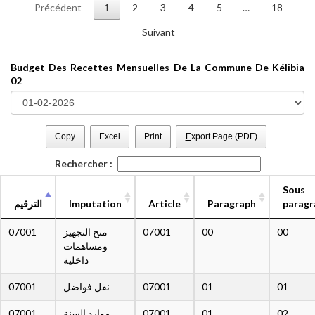
Précédent
1
2
3
4
5
…
18
Suivant
Budget Des Recettes Mensuelles De La Commune De Kélibia
02
Copy
Excel
Print
E
xport Page (PDF)
Rechercher :
Sous
الترقيم
Imputation
Article
Paragraph
paragr
07001
منح التجهيز
07001
00
00
ومساهمات
داخلية
07001
نقل فواضل
07001
01
01
07001
موارد السنة
07001
01
02