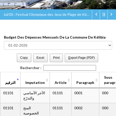
Jul/03 : Festival Olympique des Jeux de Plage de Kélibia Olympic Eco Beach Games
Budget Des Dépenses Mensuels De La Commune De Kélibia
Copy
Excel
Print
E
xport Page (PDF)
Rechercher :
Sous
الترقيم
Imputation
Article
Paragraph
paragr
01101
الأجر الأساسي
01101
0001
000
والتدرّج
01101
المنح
01101
0002
000
الخصوصية