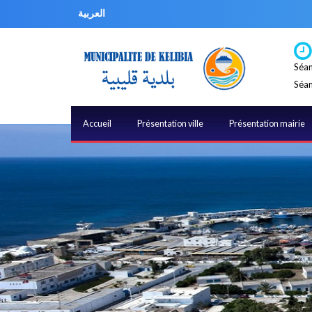
العربية
Séan
Séan
Accueil
Présentation ville
Présentation mairie