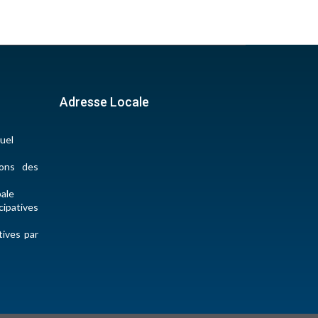
Adresse Locale
uel
ions des
pale
ipatives
tives par