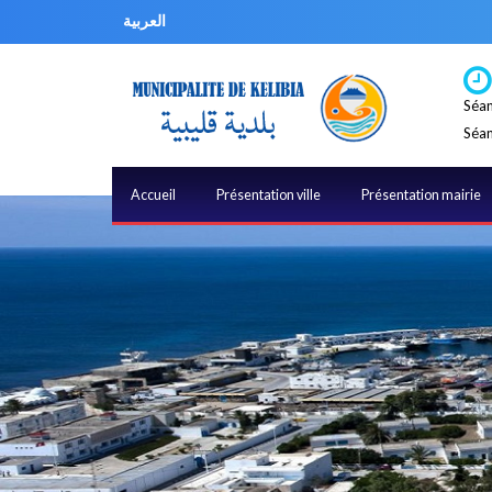
العربية
Séan
Séan
Accueil
Présentation ville
Présentation mairie