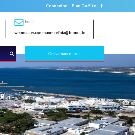
Connexion
Plan Du Site
Email
webmaster.commune-kelibia@topnet.tn
Rechercher
Gouvernance Locale