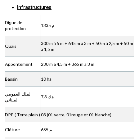
Infrastructures
Digue de
1335 م
protection
300 m à 5 m + 645 m à 3 m + 50 m à 2,5 m + 50 m
Quais
à 1,5 m
Appontement
230 m à 4,5 m + 365 m à 3 m
Bassin
10 ha
الملك العمومي
7,3 هك
المينائي
DPP ( Terre plein )
03 (01 verte, 01rouge et 01 blanche)
Clôture
655 م