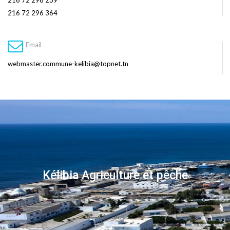
216 72 296 239
216 72 296 364
Email
webmaster.commune-kelibia@topnet.tn
Kélibia Agriculture et pêche