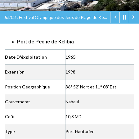
Jul/03 : Festival Olympique des Jeux de Plage de Kélibia Olympic Eco Beach Games
Port de Pêche de Kélibia
Date D'éxploitation
1965
Extension
1998
Position Géographique
36° 52' Nort et 11° 08' Est
Gouvernorat
Nabeul
Coût
10,8 MD
Type
Port Hauturier