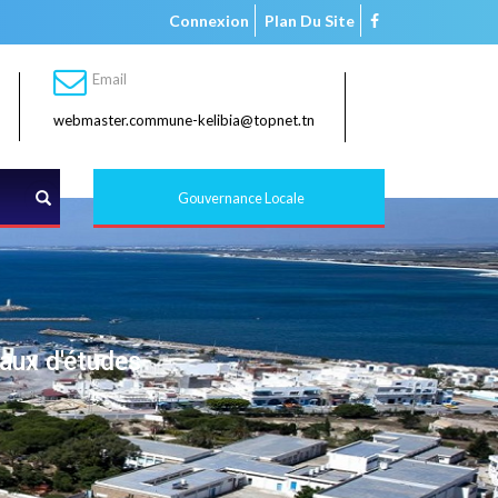
Connexion
Plan Du Site
Email
webmaster.commune-kelibia@topnet.tn
Rechercher
Gouvernance Locale
eaux d'études