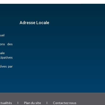
Adresse Locale
uel
ions des
pale
ipatives
tives par
tualités
I
Plan du site
I
Contactez nous