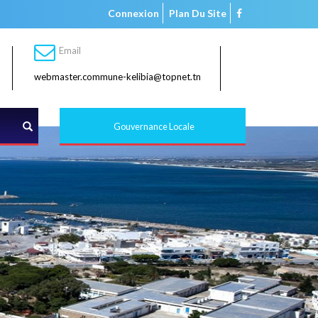
Connexion
Plan Du Site
Email
webmaster.commune-kelibia@topnet.tn
Rechercher
Gouvernance Locale