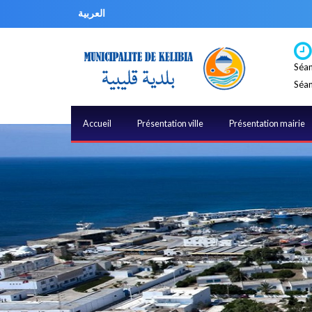
العربية
Séan
Séan
Accueil
Présentation ville
Présentation mairie