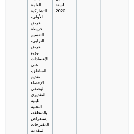
لسنة
العامة
2020
التشاركية
الأولى،
عرض
خريطة
التقسيم
الترابي،
عرض
توزيع
الإعتمادات
على
المناطق،
تقديم
الإحصاء
الوصفي
التقديري
للبنية
التحتية
بالمنطقة،
إستعراض
المقترحات
المقدمة