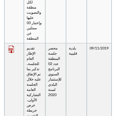
لكل
منطقة
والتصويت
عليها
وإختيار 03
ممثلين
عن
المنطقة
09/11/2019
بلدية
محضر
تقديم
قليبية
جلسة
الإطار
المنطقة
العام
عدد 02
للجلسة،
البرنامج
تذكير بما
السنوي
تم الإتفاق
للإستثمار
عليه خلال
البلدي
الجلسة
لسنة
العامة
2020
التشاركية
الأولى،
عرض
خريطة
التقسيم