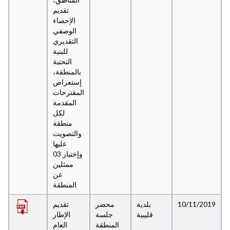
تقديم
الإحصاء
الوصفي
التقديري
للبنية
التحتية
بالمنطقة،
إستعراض
المقترحات
المقدمة
لكل
منطقة
والتصويت
عليها
وإختيار 03
ممثلين
عن
المنطقة
10/11/2019
بلدية
محضر
تقديم
قليبية
جلسة
الإطار
المنطقة
العام