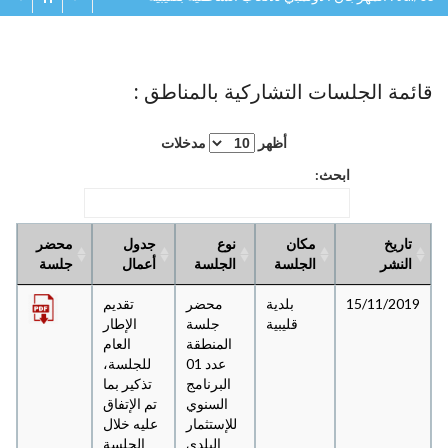
قائمة الجلسات التشاركية بالمناطق :
أظهر
مدخلات
ابحث:
تاريخ
مكان
نوع
جدول
محضر
النشر
الجلسة
الجلسة
أعمال
جلسة
15/11/2019
بلدية
محضر
تقديم
قليبية
جلسة
الإطار
المنطقة
العام
عدد 01
للجلسة،
البرنامج
تذكير بما
السنوي
تم الإتفاق
للإستثمار
عليه خلال
البلدي
الجلسة