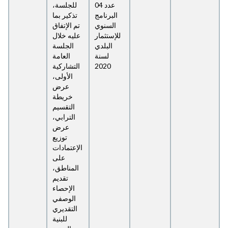
عدد 04
للجلسة،
البرنامج
تذكير بما
السنوي
تم الإتفاق
للإستثمار
عليه خلال
البلدي
الجلسة
لسنة
العامة
2020
التشاركية
الأولى،
عرض
خريطة
التقسيم
الترابي،
عرض
توزيع
الإعتمادات
على
المناطق،
تقديم
الإحصاء
الوصفي
التقديري
للبنية