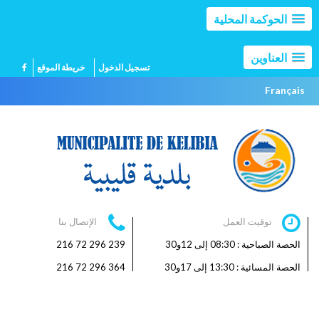
الحوكمة المحلية
العناوين
تسجيل الدخول
خريطة الموقع
Français
توقيت العمل
الإتصال بنا
الحصة الصباحية : 08:30 إلى 12و30
239 296 72 216
الحصة المسائية : 13:30 إلى 17و30
364 296 72 216