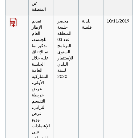
عن
المنطقة
10/11/2019
بلدية
محضر
تقديم
قليبية
جلسة
الإطار
المنطقة
العام
عدد 03
للجلسة،
البرنامج
تذكير بما
السنوي
تم الإتفاق
للإستثمار
عليه خلال
البلدي
الجلسة
لسنة
العامة
2020
التشاركية
الأولى،
عرض
خريطة
التقسيم
الترابي،
عرض
توزيع
الإعتمادات
على
المناطق،