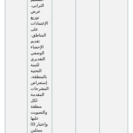
الترابي،
عرض
توزيع
الإعتمادات
على
المناطق،
تقديم
الإحصاء
الوصفي
التقديري
للبنية
التحتية
بالمنطقة،
إستعراض
المقترحات
المقدمة
لكل
منطقة
والتصويت
عليها
وإختيار 03
ممثلين