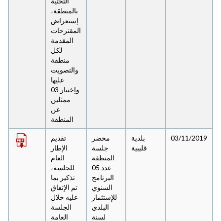
التحتية
بالمنطقة،
إستعراض
المقترحات
المقدمة
لكل
منطقة
والتصويت
عليها
وإختيار 03
ممثلين
عن
المنطقة
03/11/2019
بلدية
محضر
تقديم
قليبية
جلسة
الإطار
المنطقة
العام
عدد 05
للجلسة،
البرنامج
تذكير بما
السنوي
تم الإتفاق
للإستثمار
عليه خلال
البلدي
الجلسة
لسنة
العامة