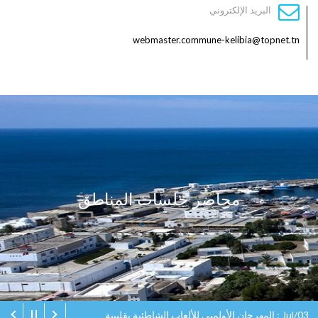
البريد الإلكتروني
webmaster.commune-kelibia@topnet.tn
محاضر جلسات المناطق
Jul/03 : المهرجان الأولمبي للألعاب الشاطئية بقليبية