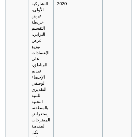
2020
التشاركية
الأولى،
عرض
خريطة
التقسيم
الترابي،
عرض
توزيع
الإعتمادات
على
المناطق،
تقديم
الإحصاء
الوصفي
التقديري
للبنية
التحتية
بالمنطقة،
إستعراض
المقترحات
المقدمة
لكل