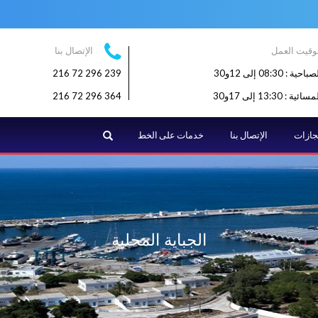
وقيت العمل
الإتصال بنا
: 08:30 إلى 12و30
239 296 72 216
: 13:30 إلى 17و30
364 296 72 216
البحث
نجازات
الإتصال بنا
خدمات على الخط
الجباية المحلية